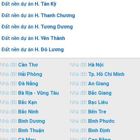
Đất nền dự án
H. Tân Kỳ
Đất nền dự án
H. Thanh Chương
Đất nền dự án
H. Tương Dương
Đất nền dự án
H. Yên Thành
Đất nền dự án
H. Đô Lương
Nhà đất
Cần Thơ
Nhà đất
Hà Nội
Nhà đất
Hải Phòng
Nhà đất
Tp. Hồ Chí Minh
Nhà đất
Đà Nẵng
Nhà đất
An Giang
Nhà đất
Bà Rịa - Vũng Tàu
Nhà đất
Bắc Giang
Nhà đất
Bắc Kạn
Nhà đất
Bạc Liêu
Nhà đất
Bắc Ninh
Nhà đất
Bến Tre
Nhà đất
Bình Dương
Nhà đất
Bình Phước
Nhà đất
Bình Thuận
Nhà đất
Bình Định
Nhà đất
Cà Mau
Nhà đất
Cao Bằng