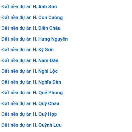
Đất nền dự án
H. Anh Sơn
Đất nền dự án
H. Con Cuông
Đất nền dự án
H. Diễn Châu
Đất nền dự án
H. Hưng Nguyên
Đất nền dự án
H. Kỳ Sơn
Đất nền dự án
H. Nam Đàn
Đất nền dự án
H. Nghi Lộc
Đất nền dự án
H. Nghĩa Đàn
Đất nền dự án
H. Quế Phong
Đất nền dự án
H. Quỳ Châu
Đất nền dự án
H. Quỳ Hợp
Đất nền dự án
H. Quỳnh Lưu