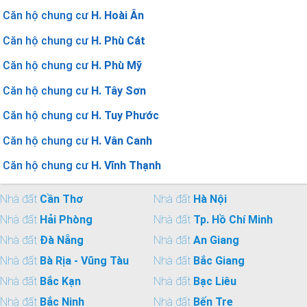
Căn hộ chung cư
H. Hoài Ân
Căn hộ chung cư
H. Phù Cát
Căn hộ chung cư
H. Phù Mỹ
Căn hộ chung cư
H. Tây Sơn
Căn hộ chung cư
H. Tuy Phước
Căn hộ chung cư
H. Vân Canh
Căn hộ chung cư
H. Vĩnh Thạnh
Nhà đất
Cần Thơ
Nhà đất
Hà Nội
Nhà đất
Hải Phòng
Nhà đất
Tp. Hồ Chí Minh
Nhà đất
Đà Nẵng
Nhà đất
An Giang
Nhà đất
Bà Rịa - Vũng Tàu
Nhà đất
Bắc Giang
Nhà đất
Bắc Kạn
Nhà đất
Bạc Liêu
Nhà đất
Bắc Ninh
Nhà đất
Bến Tre