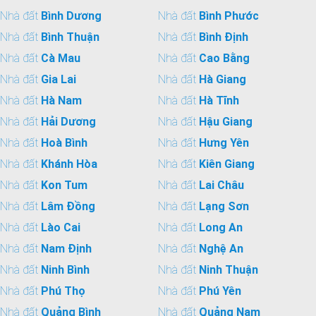
Nhà đất
Bình Dương
Nhà đất
Bình Phước
Nhà đất
Bình Thuận
Nhà đất
Bình Định
Nhà đất
Cà Mau
Nhà đất
Cao Bằng
Nhà đất
Gia Lai
Nhà đất
Hà Giang
Nhà đất
Hà Nam
Nhà đất
Hà Tĩnh
Nhà đất
Hải Dương
Nhà đất
Hậu Giang
Nhà đất
Hoà Bình
Nhà đất
Hưng Yên
Nhà đất
Khánh Hòa
Nhà đất
Kiên Giang
Nhà đất
Kon Tum
Nhà đất
Lai Châu
Nhà đất
Lâm Đồng
Nhà đất
Lạng Sơn
Nhà đất
Lào Cai
Nhà đất
Long An
Nhà đất
Nam Định
Nhà đất
Nghệ An
Nhà đất
Ninh Bình
Nhà đất
Ninh Thuận
Nhà đất
Phú Thọ
Nhà đất
Phú Yên
Nhà đất
Quảng Bình
Nhà đất
Quảng Nam