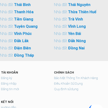
Nhà đất
Thái Bình
Nhà đất
Thái Nguyên
Nhà đất
Thanh Hóa
Nhà đất
Thừa Thiên Huế
Nhà đất
Tiền Giang
Nhà đất
Trà Vinh
Nhà đất
Tuyên Quang
Nhà đất
Vĩnh Long
Nhà đất
Vĩnh Phúc
Nhà đất
Yên Bái
Nhà đất
Đắk Lắk
Nhà đất
Đắk Nông
Nhà đất
Điện Biên
Nhà đất
Đồng Nai
Nhà đất
Đồng Tháp
TÀI KHOẢN
CHÍNH SÁCH
Đăng ký
Bảo Mật Thông Tin Khách Hàng
Đăng nhập
Điều Khoản Sử Dụng
Đăng tin mới
Quy định sử dụng
KẾT NỐI
Hướng dẫn