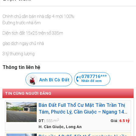
Chính chủ cần bán nhà cấp 4 mới 100%
Đường trước nhà 6m
Diện tích đất 15x25 trên sổ 335m
giao dịch ngay chủ nhà
3 tỷ thương lượng
Thông tin liên hệ
0787716***
Anh Bí Cò Đất
Nhấn để xem
TIN CÙNG NGƯỜI ĐĂNG
Bán Đất Full Thổ Cư Mặt Tiền Trần Thị
Tám, Phước Lý, Cần Giuộc – Ngang 14m
Siêu Đẹp
2
DT:
555 m
Giá:
6.5 tỷ
H. Cần Giuộc, Long An