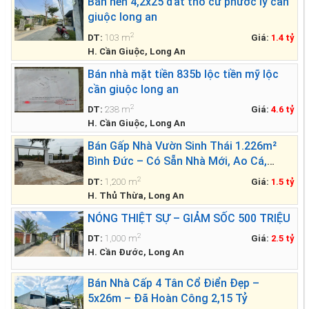
Bán nền 4,2x25 đất thổ cư phước lý cần
giuộc long an
2
DT:
103 m
Giá:
1.4 tỷ
H. Cần Giuộc, Long An
Bán nhà mặt tiền 835b lộc tiền mỹ lộc
cần giuộc long an
2
DT:
238 m
Giá:
4.6 tỷ
H. Cần Giuộc, Long An
Bán Gấp Nhà Vườn Sinh Thái 1.226m²
Bình Đức – Có Sẵn Nhà Mới, Ao Cá,
Vườn Cây – Giá Chỉ 1.499 Tỷ
2
DT:
1,200 m
Giá:
1.5 tỷ
H. Thủ Thừa, Long An
NÓNG THIỆT SỰ – GIẢM SỐC 500 TRIỆU
2
DT:
1,000 m
Giá:
2.5 tỷ
H. Cần Đước, Long An
Bán Nhà Cấp 4 Tân Cổ Điển Đẹp –
5x26m – Đã Hoàn Công 2,15 Tỷ