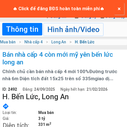
TRANG CHỦ
×
Login
🔥 Click để đăng BĐS hoàn toàn miễn phí🔥
Đăng tin
Đăng ký
Đăng nhập
Thông tin
Hình ảnh/Video
Mua bán
Nhà cấp 4
Long An
H. Bến Lức
Bán nhà cấp 4 còn mới mỹ yên bến lức
long an
Chính chủ cần bán nhà cấp 4 mới 100%Đường trước
nhà 6m Diện tích đất 15x25 trên sổ 335mgiao dị...
ID:
2492
Đăng:
24/09/2025
Ngày hết hạn:
21/02/2026
H. Bến Lức, Long An
Loại tin:
Mua bán
Giá:
3 tỷ
2
Diện tích:
331 m