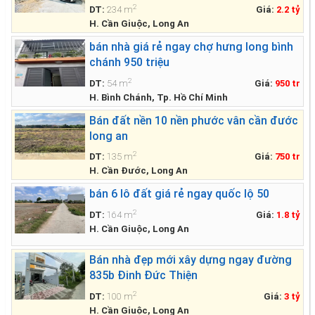
2
DT:
234 m
Giá:
2.2 tỷ
H. Cần Giuộc, Long An
bán nhà giá rẻ ngay chợ hưng long bình
chánh 950 triệu
2
DT:
54 m
Giá:
950 tr
H. Bình Chánh, Tp. Hồ Chí Minh
Bán đất nền 10 nền phước vân cần đước
long an
2
DT:
135 m
Giá:
750 tr
H. Cần Đước, Long An
bán 6 lô đất giá rẻ ngay quốc lộ 50
2
DT:
164 m
Giá:
1.8 tỷ
H. Cần Giuộc, Long An
Bán nhà đẹp mới xây dựng ngay đường
835b Đinh Đức Thiện
2
DT:
100 m
Giá:
3 tỷ
H. Cần Giuộc, Long An