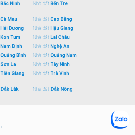
t
Bắc Ninh
Nhà đất
Bến Tre
t
Cà Mau
Nhà đất
Cao Bằng
t
Hải Dương
Nhà đất
Hậu Giang
t
Kon Tum
Nhà đất
Lai Châu
t
Nam Định
Nhà đất
Nghệ An
t
Quảng Bình
Nhà đất
Quảng Nam
t
Sơn La
Nhà đất
Tây Ninh
t
Tiền Giang
Nhà đất
Trà Vinh
t
Đắk Lắk
Nhà đất
Đắk Nông
n