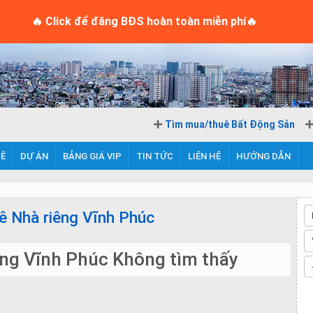
o
-
0906722255
🔥 Click để đăng BĐS hoàn toàn miễn phí🔥
gày
| Email:
thienkim16666@gmail.com
Tìm mua/thuê Bất Động Sản
UÊ
DỰ ÁN
BẢNG GIÁ VIP
TIN TỨC
LIÊN HỆ
HƯỚNG DẪN
ê Nhà riêng Vĩnh Phúc
Tỉ
êng Vĩnh Phúc Không tìm thấy
Di