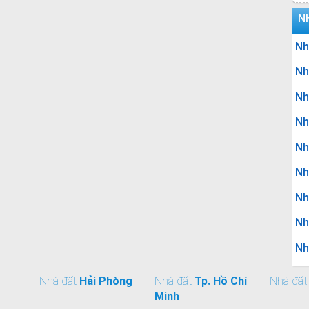
N
Nh
Nh
Nh
Nh
Nh
Nh
Nh
Nh
Nh
Nhà đất
Hải Phòng
Nhà đất
Tp. Hồ Chí
Nhà đấ
Minh