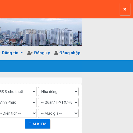
×
Login
Đăng tin
Đăng ký
Đăng nhập
nh/Thành phố
Quận/TP/TX/Huyện
ện tích
Mức giá
TÌM KIẾM