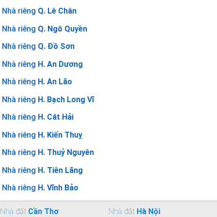
Nhà riêng
Q. Lê Chân
Nhà riêng
Q. Ngô Quyền
Nhà riêng
Q. Đồ Sơn
Nhà riêng
H. An Dương
Nhà riêng
H. An Lão
Nhà riêng
H. Bạch Long Vĩ
Nhà riêng
H. Cát Hải
Nhà riêng
H. Kiến Thuỵ
Nhà riêng
H. Thuỷ Nguyên
Nhà riêng
H. Tiên Lãng
Nhà riêng
H. Vĩnh Bảo
Nhà đất
Cần Thơ
Nhà đất
Hà Nội