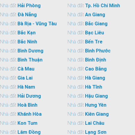
Nhà đất
Hải Phòng
Nhà đất
Tp. Hồ Chí Minh
Nhà đất
Đà Nẵng
Nhà đất
An Giang
Nhà đất
Bà Rịa - Vũng Tàu
Nhà đất
Bắc Giang
Nhà đất
Bắc Kạn
Nhà đất
Bạc Liêu
Nhà đất
Bắc Ninh
Nhà đất
Bến Tre
Nhà đất
Bình Dương
Nhà đất
Bình Phước
Nhà đất
Bình Thuận
Nhà đất
Bình Định
Nhà đất
Cà Mau
Nhà đất
Cao Bằng
Nhà đất
Gia Lai
Nhà đất
Hà Giang
Nhà đất
Hà Nam
Nhà đất
Hà Tĩnh
Nhà đất
Hải Dương
Nhà đất
Hậu Giang
Nhà đất
Hoà Bình
Nhà đất
Hưng Yên
Nhà đất
Khánh Hòa
Nhà đất
Kiên Giang
Nhà đất
Kon Tum
Nhà đất
Lai Châu
Nhà đất
Lâm Đồng
Nhà đất
Lạng Sơn