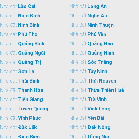
Nhà đất
Lào Cai
Nhà đất
Long An
Nhà đất
Nam Định
Nhà đất
Nghệ An
Nhà đất
Ninh Bình
Nhà đất
Ninh Thuận
Nhà đất
Phú Thọ
Nhà đất
Phú Yên
Nhà đất
Quảng Bình
Nhà đất
Quảng Nam
Nhà đất
Quảng Ngãi
Nhà đất
Quảng Ninh
Nhà đất
Quảng Trị
Nhà đất
Sóc Trăng
Nhà đất
Sơn La
Nhà đất
Tây Ninh
Nhà đất
Thái Bình
Nhà đất
Thái Nguyên
Nhà đất
Thanh Hóa
Nhà đất
Thừa Thiên Huế
Nhà đất
Tiền Giang
Nhà đất
Trà Vinh
Nhà đất
Tuyên Quang
Nhà đất
Vĩnh Long
Nhà đất
Vĩnh Phúc
Nhà đất
Yên Bái
Nhà đất
Đắk Lắk
Nhà đất
Đắk Nông
Nhà đất
Điện Biên
Nhà đất
Đồng Nai