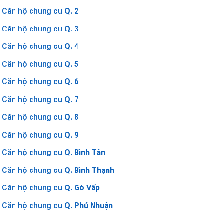
Căn hộ chung cư
Q. 2
Căn hộ chung cư
Q. 3
Căn hộ chung cư
Q. 4
Căn hộ chung cư
Q. 5
Căn hộ chung cư
Q. 6
Căn hộ chung cư
Q. 7
Căn hộ chung cư
Q. 8
Căn hộ chung cư
Q. 9
Căn hộ chung cư
Q. Bình Tân
Căn hộ chung cư
Q. Bình Thạnh
Căn hộ chung cư
Q. Gò Vấp
Căn hộ chung cư
Q. Phú Nhuận