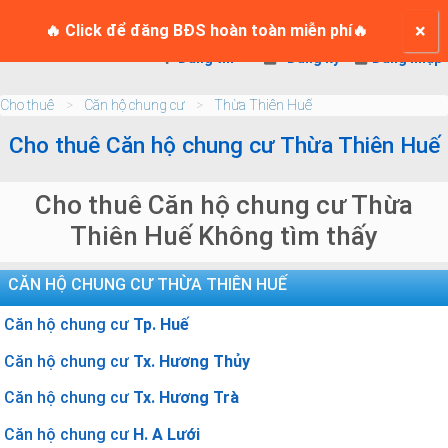
TRANG CHỦ
×
Login
🔥 Click để đăng BĐS hoàn toàn miễn phí🔥
Đăng tin
Đăng ký
Đăng nhập
Cho thuê
Căn hộ chung cư
Thừa Thiên Huế
Cho thuê Căn hộ chung cư Thừa Thiên Huế
Cho thuê Căn hộ chung cư Thừa
Thiên Huế Không tìm thấy
CĂN HỘ CHUNG CƯ THỪA THIÊN HUẾ
Căn hộ chung cư
Tp. Huế
Căn hộ chung cư
Tx. Hương Thủy
Căn hộ chung cư
Tx. Hương Trà
Căn hộ chung cư
H. A Lưới