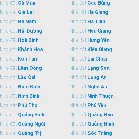
Nhà đất
Cà Mau
Nhà đất
Cao Bằng
Nhà đất
Gia Lai
Nhà đất
Hà Giang
Nhà đất
Hà Nam
Nhà đất
Hà Tĩnh
Nhà đất
Hải Dương
Nhà đất
Hậu Giang
Nhà đất
Hoà Bình
Nhà đất
Hưng Yên
Nhà đất
Khánh Hòa
Nhà đất
Kiên Giang
Nhà đất
Kon Tum
Nhà đất
Lai Châu
Nhà đất
Lâm Đồng
Nhà đất
Lạng Sơn
Nhà đất
Lào Cai
Nhà đất
Long An
Nhà đất
Nam Định
Nhà đất
Nghệ An
Nhà đất
Ninh Bình
Nhà đất
Ninh Thuận
Nhà đất
Phú Thọ
Nhà đất
Phú Yên
Nhà đất
Quảng Bình
Nhà đất
Quảng Nam
Nhà đất
Quảng Ngãi
Nhà đất
Quảng Ninh
Nhà đất
Quảng Trị
Nhà đất
Sóc Trăng