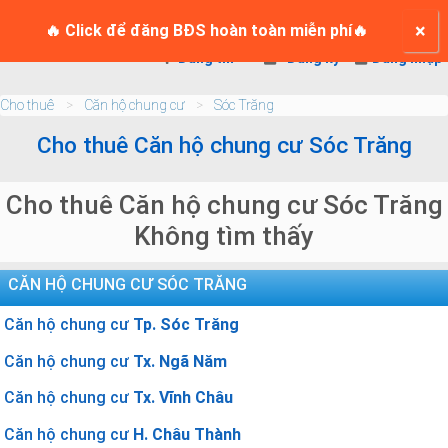
TRANG CHỦ
×
Login
🔥 Click để đăng BĐS hoàn toàn miễn phí🔥
Đăng tin
Đăng ký
Đăng nhập
Cho thuê
Căn hộ chung cư
Sóc Trăng
Cho thuê Căn hộ chung cư Sóc Trăng
Cho thuê Căn hộ chung cư Sóc Trăng
Không tìm thấy
CĂN HỘ CHUNG CƯ SÓC TRĂNG
Căn hộ chung cư
Tp. Sóc Trăng
Căn hộ chung cư
Tx. Ngã Năm
Căn hộ chung cư
Tx. Vĩnh Châu
Căn hộ chung cư
H. Châu Thành