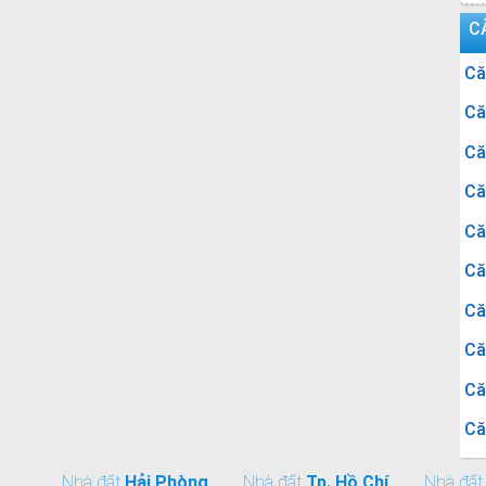
C
Că
Că
Că
Că
Că
Că
Că
Că
Că
Că
Nhà đất
Hải Phòng
Nhà đất
Tp. Hồ Chí
Nhà đấ