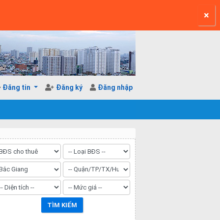
×
Login
Đăng tin
Đăng ký
Đăng nhập
nh/Thành phố
Quận/TP/TX/Huyện
ện tích
Mức giá
TÌM KIẾM