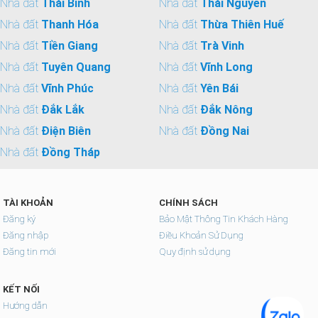
Nhà đất
Thái Bình
Nhà đất
Thái Nguyên
Nhà đất
Thanh Hóa
Nhà đất
Thừa Thiên Huế
Nhà đất
Tiền Giang
Nhà đất
Trà Vinh
Nhà đất
Tuyên Quang
Nhà đất
Vĩnh Long
Nhà đất
Vĩnh Phúc
Nhà đất
Yên Bái
Nhà đất
Đắk Lắk
Nhà đất
Đắk Nông
Nhà đất
Điện Biên
Nhà đất
Đồng Nai
Nhà đất
Đồng Tháp
TÀI KHOẢN
CHÍNH SÁCH
Đăng ký
Bảo Mật Thông Tin Khách Hàng
Đăng nhập
Điều Khoản Sử Dụng
Đăng tin mới
Quy định sử dụng
KẾT NỐI
Hướng dẫn