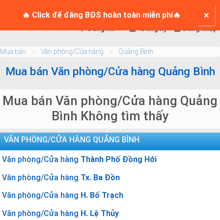
TRANG CHỦ
×
Login
🔥 Click để đăng BĐS hoàn toàn miễn phí🔥
Đăng tin
Đăng ký
Đăng nhập
Mua bán
Văn phòng/Cửa hàng
Quảng Bình
Mua bán Văn phòng/Cửa hàng Quảng Bình
Mua bán Văn phòng/Cửa hàng Quảng
Bình Không tìm thấy
VĂN PHÒNG/CỬA HÀNG QUẢNG BÌNH
Văn phòng/Cửa hàng
Thành Phố Đồng Hới
Văn phòng/Cửa hàng
Tx. Ba Đồn
Văn phòng/Cửa hàng
H. Bố Trạch
Văn phòng/Cửa hàng
H. Lệ Thủy