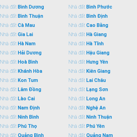
Nhà đất
Bình Dương
Nhà đất
Bình Phước
Nhà đất
Bình Thuận
Nhà đất
Bình Định
Nhà đất
Cà Mau
Nhà đất
Cao Bằng
Nhà đất
Gia Lai
Nhà đất
Hà Giang
Nhà đất
Hà Nam
Nhà đất
Hà Tĩnh
Nhà đất
Hải Dương
Nhà đất
Hậu Giang
Nhà đất
Hoà Bình
Nhà đất
Hưng Yên
Nhà đất
Khánh Hòa
Nhà đất
Kiên Giang
Nhà đất
Kon Tum
Nhà đất
Lai Châu
Nhà đất
Lâm Đồng
Nhà đất
Lạng Sơn
Nhà đất
Lào Cai
Nhà đất
Long An
Nhà đất
Nam Định
Nhà đất
Nghệ An
Nhà đất
Ninh Bình
Nhà đất
Ninh Thuận
Nhà đất
Phú Thọ
Nhà đất
Phú Yên
Nhà đất
Quảng Bình
Nhà đất
Quảng Nam