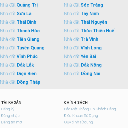
Nhà đất
Quảng Trị
Nhà đất
Sóc Trăng
Nhà đất
Sơn La
Nhà đất
Tây Ninh
Nhà đất
Thái Bình
Nhà đất
Thái Nguyên
Nhà đất
Thanh Hóa
Nhà đất
Thừa Thiên Huế
Nhà đất
Tiền Giang
Nhà đất
Trà Vinh
Nhà đất
Tuyên Quang
Nhà đất
Vĩnh Long
Nhà đất
Vĩnh Phúc
Nhà đất
Yên Bái
Nhà đất
Đắk Lắk
Nhà đất
Đắk Nông
Nhà đất
Điện Biên
Nhà đất
Đồng Nai
Nhà đất
Đồng Tháp
TÀI KHOẢN
CHÍNH SÁCH
Đăng ký
Bảo Mật Thông Tin Khách Hàng
Đăng nhập
Điều Khoản Sử Dụng
Đăng tin mới
Quy định sử dụng