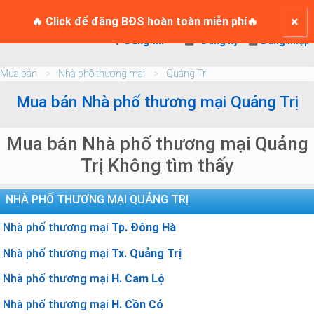
TRANG CHỦ
×
Login
🔥 Click để đăng BĐS hoàn toàn miễn phí🔥
Đăng tin
Đăng ký
Đăng nhập
Mua bán
Nhà phố thương mại
Quảng Trị
Mua bán Nhà phố thương mại Quảng Trị
Mua bán Nhà phố thương mại Quảng
Trị Không tìm thấy
NHÀ PHỐ THƯƠNG MẠI QUẢNG TRỊ
Nhà phố thương mại
Tp. Đông Hà
Nhà phố thương mại
Tx. Quảng Trị
Nhà phố thương mại
H. Cam Lộ
Nhà phố thương mại
H. Cồn Cỏ