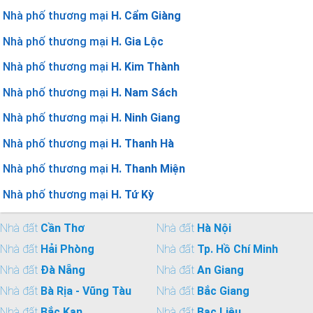
Nhà phố thương mại
H. Cẩm Giàng
Nhà phố thương mại
H. Gia Lộc
Nhà phố thương mại
H. Kim Thành
Nhà phố thương mại
H. Nam Sách
Nhà phố thương mại
H. Ninh Giang
Nhà phố thương mại
H. Thanh Hà
Nhà phố thương mại
H. Thanh Miện
Nhà phố thương mại
H. Tứ Kỳ
Nhà đất
Cần Thơ
Nhà đất
Hà Nội
Nhà đất
Hải Phòng
Nhà đất
Tp. Hồ Chí Minh
Nhà đất
Đà Nẵng
Nhà đất
An Giang
Nhà đất
Bà Rịa - Vũng Tàu
Nhà đất
Bắc Giang
Nhà đất
Bắc Kạn
Nhà đất
Bạc Liêu