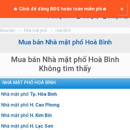
TRANG CHỦ
×
Login
🔥 Click để đăng BĐS hoàn toàn miễn phí🔥
Đăng tin
Đăng ký
Đăng nhập
Mua bán
Nhà mặt phố
Hoà Bình
Mua bán Nhà mặt phố Hoà Bình
Mua bán Nhà mặt phố Hoà Bình
Không tìm thấy
NHÀ MẶT PHỐ HOÀ BÌNH
Nhà mặt phố
Tp. Hòa Bình
Nhà mặt phố
H. Cao Phong
Nhà mặt phố
H. Kim Bôi
Nhà mặt phố
H. Lạc Sơn