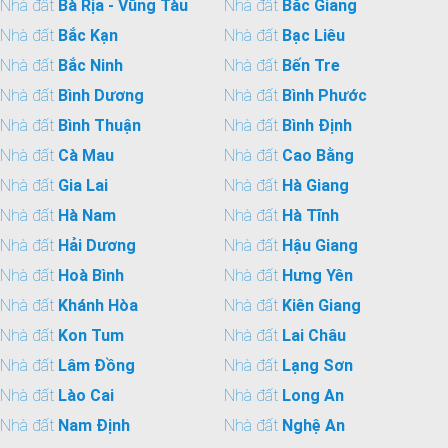
Nhà đất
Bà Rịa - Vũng Tàu
Nhà đất
Bắc Giang
Nhà đất
Bắc Kạn
Nhà đất
Bạc Liêu
Nhà đất
Bắc Ninh
Nhà đất
Bến Tre
Nhà đất
Bình Dương
Nhà đất
Bình Phước
Nhà đất
Bình Thuận
Nhà đất
Bình Định
Nhà đất
Cà Mau
Nhà đất
Cao Bằng
Nhà đất
Gia Lai
Nhà đất
Hà Giang
Nhà đất
Hà Nam
Nhà đất
Hà Tĩnh
Nhà đất
Hải Dương
Nhà đất
Hậu Giang
Nhà đất
Hoà Bình
Nhà đất
Hưng Yên
Nhà đất
Khánh Hòa
Nhà đất
Kiên Giang
Nhà đất
Kon Tum
Nhà đất
Lai Châu
Nhà đất
Lâm Đồng
Nhà đất
Lạng Sơn
Nhà đất
Lào Cai
Nhà đất
Long An
Nhà đất
Nam Định
Nhà đất
Nghệ An