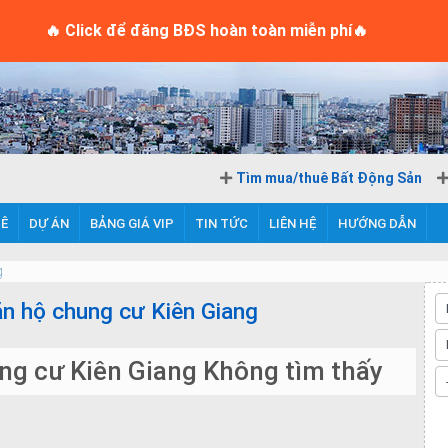
o
-
0906722255
🔥 Click để đăng BĐS hoàn toàn miễn phí🔥
gày
| Email:
thienkim16666@gmail.com
Tìm mua/thuê Bất Động Sản
UÊ
DỰ ÁN
BẢNG GIÁ VIP
TIN TỨC
LIÊN HỆ
HƯỚNG DẪN
g
n hộ chung cư Kiên Giang
Tỉ
g cư Kiên Giang Không tìm thấy
Di