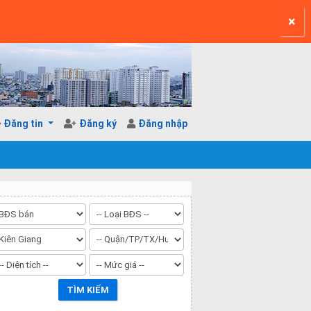
×
Login
Đăng tin
Đăng ký
Đăng nhập
nh/Thành phố
Quận/TP/TX/Huyện
ện tích
Mức giá
TÌM KIẾM