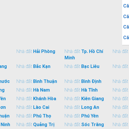
Că
Că
Că
Că
Nhà đất
Hải Phòng
Nhà đất
Tp. Hồ Chí
Nhà đấ
Minh
ang
Nhà đất
Bắc Kạn
Nhà đất
Bạc Liêu
Nhà đấ
hước
Nhà đất
Bình Thuận
Nhà đất
Bình Định
Nhà đấ
ng
Nhà đất
Hà Nam
Nhà đất
Hà Tĩnh
Nhà đấ
Yên
Nhà đất
Khánh Hòa
Nhà đất
Kiên Giang
Nhà đấ
Sơn
Nhà đất
Lào Cai
Nhà đất
Long An
Nhà đấ
huận
Nhà đất
Phú Thọ
Nhà đất
Phú Yên
Nhà đấ
 Ninh
Nhà đất
Quảng Trị
Nhà đất
Sóc Trăng
Nhà đấ