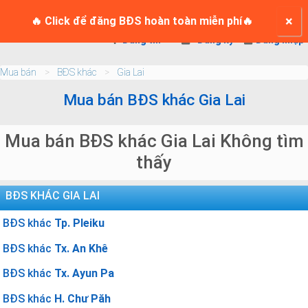
TRANG CHỦ
×
Login
🔥 Click để đăng BĐS hoàn toàn miễn phí🔥
Đăng tin
Đăng ký
Đăng nhập
Mua bán
BĐS khác
Gia Lai
Mua bán BĐS khác Gia Lai
Mua bán BĐS khác Gia Lai Không tìm
thấy
BĐS KHÁC GIA LAI
BĐS khác
Tp. Pleiku
BĐS khác
Tx. An Khê
BĐS khác
Tx. Ayun Pa
BĐS khác
H. Chư Păh