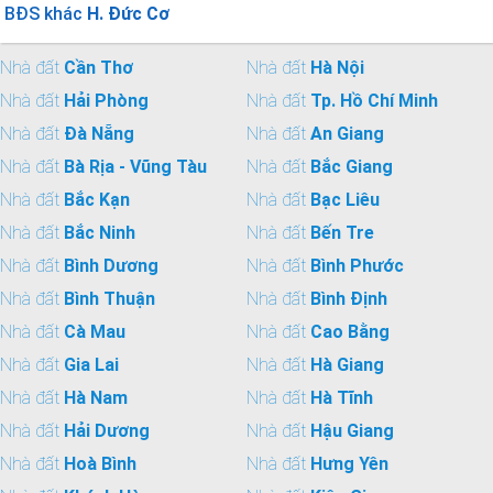
BĐS khác
H. Đức Cơ
Nhà đất
Cần Thơ
Nhà đất
Hà Nội
Nhà đất
Hải Phòng
Nhà đất
Tp. Hồ Chí Minh
Nhà đất
Đà Nẵng
Nhà đất
An Giang
Nhà đất
Bà Rịa - Vũng Tàu
Nhà đất
Bắc Giang
Nhà đất
Bắc Kạn
Nhà đất
Bạc Liêu
Nhà đất
Bắc Ninh
Nhà đất
Bến Tre
Nhà đất
Bình Dương
Nhà đất
Bình Phước
Nhà đất
Bình Thuận
Nhà đất
Bình Định
Nhà đất
Cà Mau
Nhà đất
Cao Bằng
Nhà đất
Gia Lai
Nhà đất
Hà Giang
Nhà đất
Hà Nam
Nhà đất
Hà Tĩnh
Nhà đất
Hải Dương
Nhà đất
Hậu Giang
Nhà đất
Hoà Bình
Nhà đất
Hưng Yên