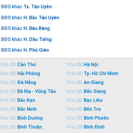
BĐS khác
Tx. Tân Uyên
BĐS khác
H. Bắc Tân Uyên
BĐS khác
H. Bàu Bàng
BĐS khác
H. Dầu Tiếng
BĐS khác
H. Phú Giáo
Nhà đất
Cần Thơ
Nhà đất
Hà Nội
Nhà đất
Hải Phòng
Nhà đất
Tp. Hồ Chí Minh
Nhà đất
Đà Nẵng
Nhà đất
An Giang
Nhà đất
Bà Rịa - Vũng Tàu
Nhà đất
Bắc Giang
Nhà đất
Bắc Kạn
Nhà đất
Bạc Liêu
Nhà đất
Bắc Ninh
Nhà đất
Bến Tre
Nhà đất
Bình Dương
Nhà đất
Bình Phước
Nhà đất
Bình Thuận
Nhà đất
Bình Định